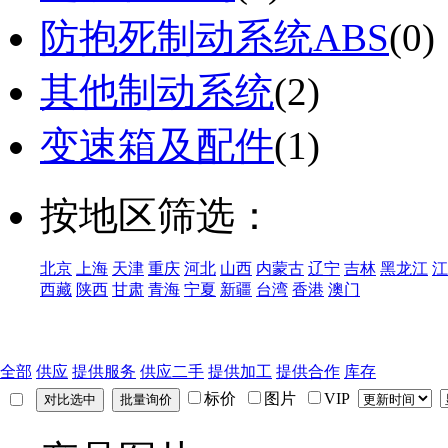
防抱死制动系统ABS
(0)
其他制动系统
(2)
变速箱及配件
(1)
按地区筛选：
北京
上海
天津
重庆
河北
山西
内蒙古
辽宁
吉林
黑龙江
江
西藏
陕西
甘肃
青海
宁夏
新疆
台湾
香港
澳门
全部
供应
提供服务
供应二手
提供加工
提供合作
库存
标价
图片
VIP