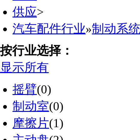
供应
>
汽车配件行业
»
制动系
按行业选择：
显示所有
摇臂
(0)
制动室
(0)
摩擦片
(1)
主动盘
(2)