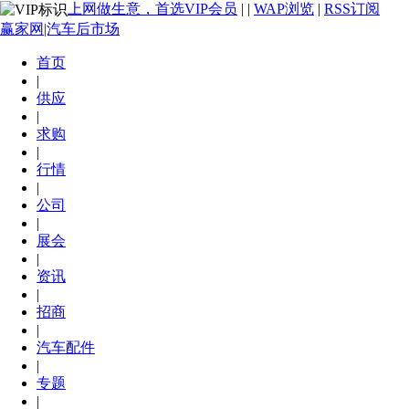
上网做生意，首选VIP会员
|
|
WAP浏览
|
RSS订阅
赢家网|汽车后市场
首页
|
供应
|
求购
|
行情
|
公司
|
展会
|
资讯
|
招商
|
汽车配件
|
专题
|