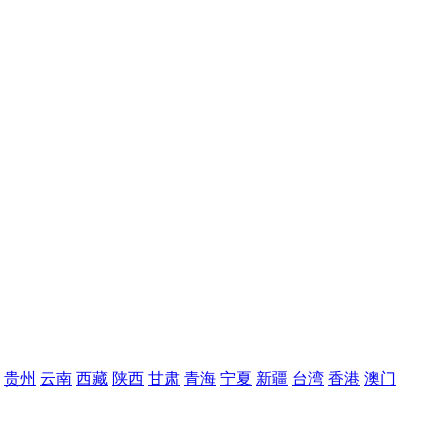
贵州
云南
西藏
陕西
甘肃
青海
宁夏
新疆
台湾
香港
澳门