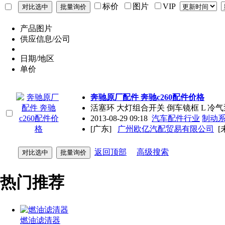
标价
图片
VIP
产品图片
供应信息/公司
日期/地区
单价
奔驰原厂配件 奔驰c260配件价格
活塞环 大灯组合开关 倒车镜框 L 冷气
2013-08-29 09:18
汽车配件行业
制动
[广东]
广州欧亿汽配贸易有限公司
[
返回顶部
高级搜索
热门推荐
燃油滤清器