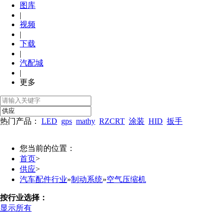
图库
|
视频
|
下载
|
汽配城
|
更多
热门产品：
LED
gps
mathy
RZCRT
涂装
HID
扳手
您当前的位置：
首页
>
供应
>
汽车配件行业
»
制动系统
»
空气压缩机
按行业选择：
显示所有