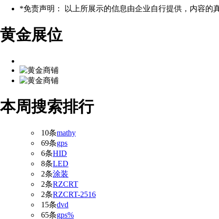
*
免责声明： 以上所展示的信息由企业自行提供，内容的
黄金展位
本周搜索排行
10条
mathy
69条
gps
6条
HID
8条
LED
2条
涂装
2条
RZCRT
2条
RZCRT-2516
15条
dvd
65条
gps%