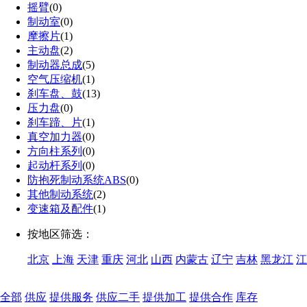
摇臂
(0)
制动室
(0)
摩擦片
(1)
主动盘
(2)
制动器总成
(5)
空气压缩机
(1)
刹车盘、鼓
(13)
压力盘
(0)
刹车蹄、片
(1)
真空加力器
(0)
方向柱系列
(0)
起动杆系列
(0)
防抱死制动系统ABS
(0)
其他制动系统
(2)
变速箱及配件
(1)
按地区筛选：
北京
上海
天津
重庆
河北
山西
内蒙古
辽宁
吉林
黑龙江
江
全部
供应
提供服务
供应二手
提供加工
提供合作
库存