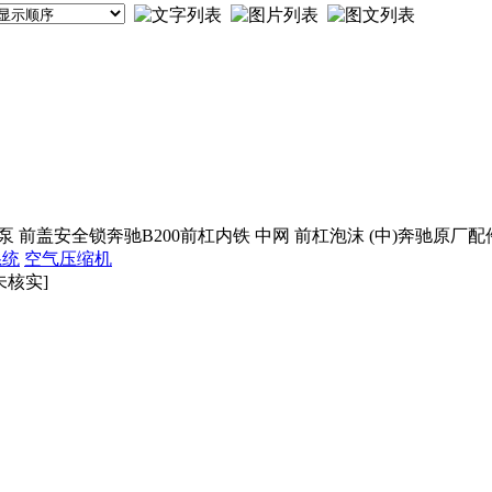
泵 前盖安全锁奔驰B200前杠内铁 中网 前杠泡沫 (中)奔驰原厂配
系统
空气压缩机
未核实]