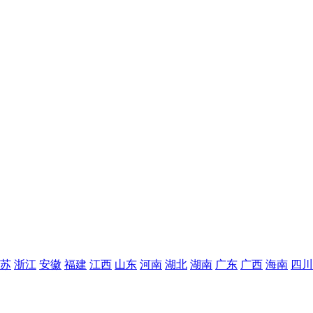
苏
浙江
安徽
福建
江西
山东
河南
湖北
湖南
广东
广西
海南
四川