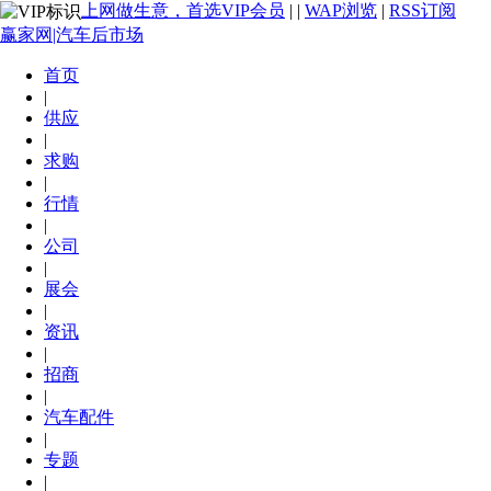
上网做生意，首选VIP会员
|
|
WAP浏览
|
RSS订阅
赢家网|汽车后市场
首页
|
供应
|
求购
|
行情
|
公司
|
展会
|
资讯
|
招商
|
汽车配件
|
专题
|