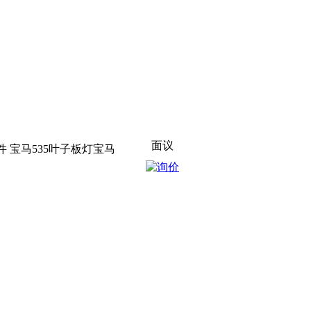
面议
件 宝马535叶子板灯宝马