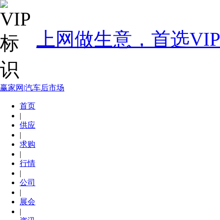
上网做生意，首选VI
赢家网|汽车后市场
首页
|
供应
|
求购
|
行情
|
公司
|
展会
|