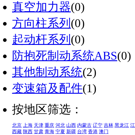
真空加力器
(0)
方向柱系列
(0)
起动杆系列
(0)
防抱死制动系统ABS
(0)
其他制动系统
(2)
变速箱及配件
(1)
按地区筛选：
北京
上海
天津
重庆
河北
山西
内蒙古
辽宁
吉林
黑龙江
江
西藏
陕西
甘肃
青海
宁夏
新疆
台湾
香港
澳门