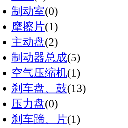
制动室
(0)
摩擦片
(1)
主动盘
(2)
制动器总成
(5)
空气压缩机
(1)
刹车盘、鼓
(13)
压力盘
(0)
刹车蹄、片
(1)