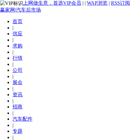
上网做生意，首选VIP会员
|
|
WAP浏览
|
RSS订阅
赢家网|汽车后市场
首页
|
供应
|
求购
|
行情
|
公司
|
展会
|
资讯
|
招商
|
汽车配件
|
专题
|