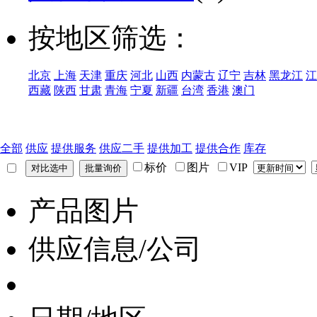
按地区筛选：
北京
上海
天津
重庆
河北
山西
内蒙古
辽宁
吉林
黑龙江
江
西藏
陕西
甘肃
青海
宁夏
新疆
台湾
香港
澳门
全部
供应
提供服务
供应二手
提供加工
提供合作
库存
标价
图片
VIP
产品图片
供应信息/公司