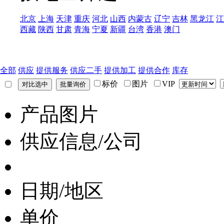
北京
上海
天津
重庆
河北
山西
内蒙古
辽宁
吉林
黑龙江
江
西藏
陕西
甘肃
青海
宁夏
新疆
台湾
香港
澳门
全部
供应
提供服务
供应二手
提供加工
提供合作
库存
标价
图片
VIP
产品图片
供应信息/公司
日期/地区
单价