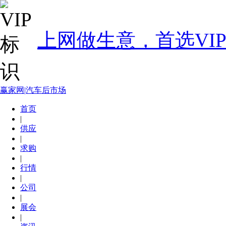
上网做生意，首选VI
赢家网|汽车后市场
首页
|
供应
|
求购
|
行情
|
公司
|
展会
|