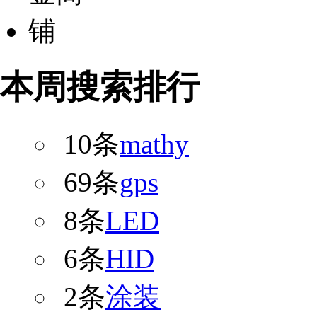
本周搜索排行
10条
mathy
69条
gps
8条
LED
6条
HID
2条
涂装