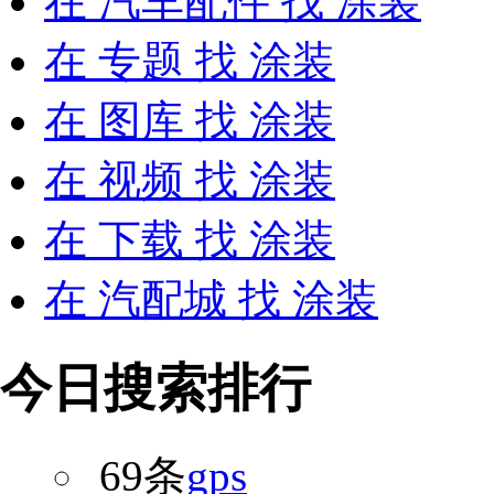
在
汽车配件
找 涂装
在
专题
找 涂装
在
图库
找 涂装
在
视频
找 涂装
在
下载
找 涂装
在
汽配城
找 涂装
今日搜索排行
69条
gps