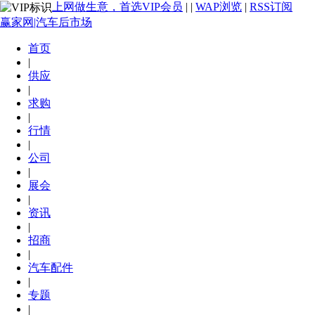
上网做生意，首选VIP会员
|
|
WAP浏览
|
RSS订阅
赢家网|汽车后市场
首页
|
供应
|
求购
|
行情
|
公司
|
展会
|
资讯
|
招商
|
汽车配件
|
专题
|