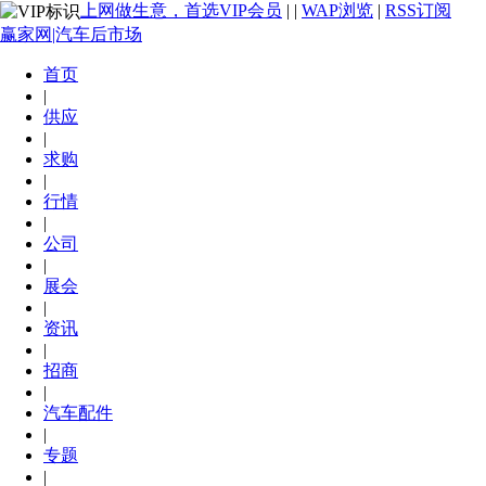
上网做生意，首选VIP会员
|
|
WAP浏览
|
RSS订阅
赢家网|汽车后市场
首页
|
供应
|
求购
|
行情
|
公司
|
展会
|
资讯
|
招商
|
汽车配件
|
专题
|