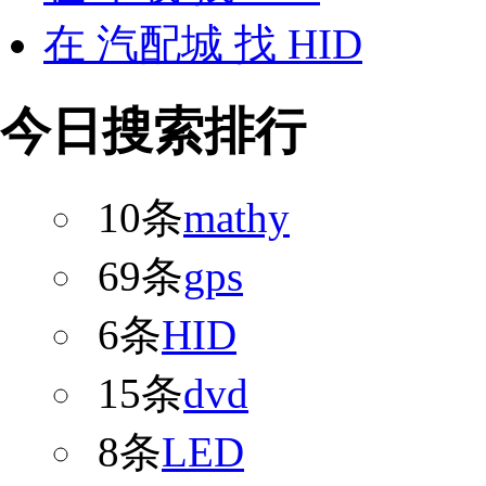
在
汽配城
找 HID
今日搜索排行
10条
mathy
69条
gps
6条
HID
15条
dvd
8条
LED