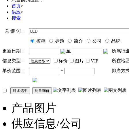
首页
>
供应
>
搜索
关 键 词：
模糊
标题
简介
公司
品牌
更新日期：
至
所属行
信息类型：
所在地
标价
图片
VIP
单价范围：
~
排序方
产品图片
供应信息/公司