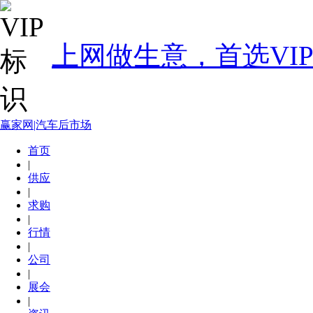
上网做生意，首选VI
赢家网|汽车后市场
首页
|
供应
|
求购
|
行情
|
公司
|
展会
|