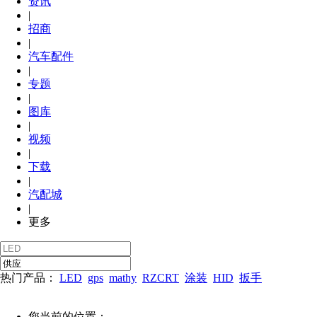
资讯
|
招商
|
汽车配件
|
专题
|
图库
|
视频
|
下载
|
汽配城
|
更多
热门产品：
LED
gps
mathy
RZCRT
涂装
HID
扳手
您当前的位置：