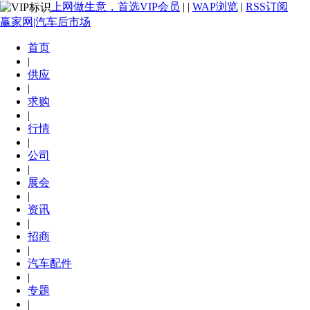
上网做生意，首选VIP会员
|
|
WAP浏览
|
RSS订阅
赢家网|汽车后市场
首页
|
供应
|
求购
|
行情
|
公司
|
展会
|
资讯
|
招商
|
汽车配件
|
专题
|