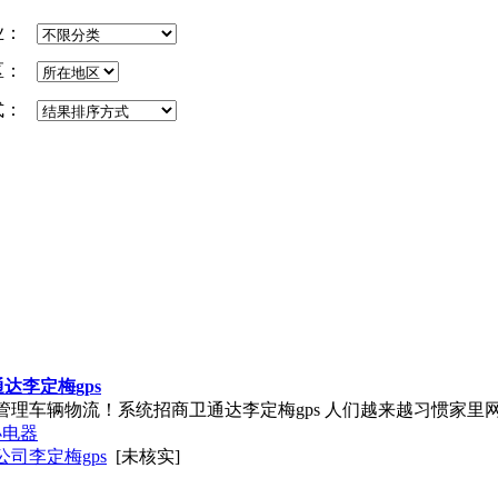
业：
区：
式：
通达李定梅
gps
统管理车辆物流！系统招商卫通达李定梅
gps
人们越来越习惯家里
小电器
司李定梅gps
[未核实]