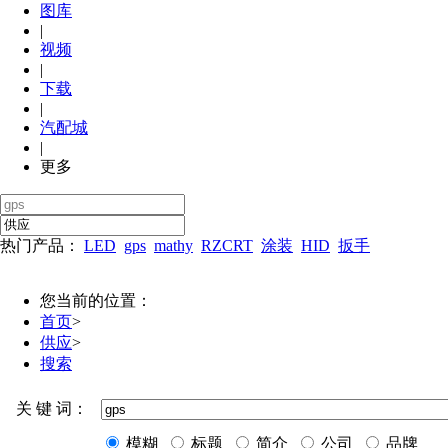
图库
|
视频
|
下载
|
汽配城
|
更多
热门产品：
LED
gps
mathy
RZCRT
涂装
HID
扳手
您当前的位置：
首页
>
供应
>
搜索
关 键 词：
模糊
标题
简介
公司
品牌