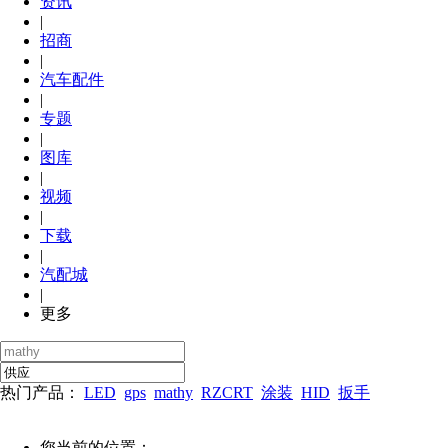
资讯
|
招商
|
汽车配件
|
专题
|
图库
|
视频
|
下载
|
汽配城
|
更多
热门产品：
LED
gps
mathy
RZCRT
涂装
HID
扳手
您当前的位置：