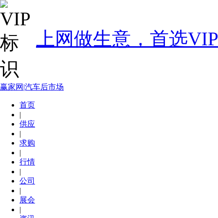
上网做生意，首选VI
赢家网|汽车后市场
首页
|
供应
|
求购
|
行情
|
公司
|
展会
|