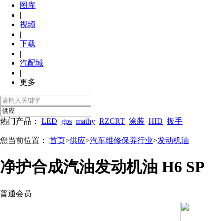
图库
|
视频
|
下载
|
汽配城
|
更多
热门产品：
LED
gps
mathy
RZCRT
涂装
HID
扳手
您当前位置：
首页
>
供应
>
汽车维修保养行业
>
发动机油
净护合成汽油发动机油 H6 SP
普通会员