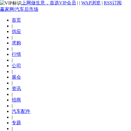
上网做生意，首选VIP会员
|
|
WAP浏览
|
RSS订阅
赢家网|汽车后市场
首页
|
供应
|
求购
|
行情
|
公司
|
展会
|
资讯
|
招商
|
汽车配件
|
专题
|