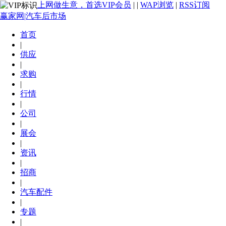
上网做生意，首选VIP会员
|
|
WAP浏览
|
RSS订阅
赢家网|汽车后市场
首页
|
供应
|
求购
|
行情
|
公司
|
展会
|
资讯
|
招商
|
汽车配件
|
专题
|