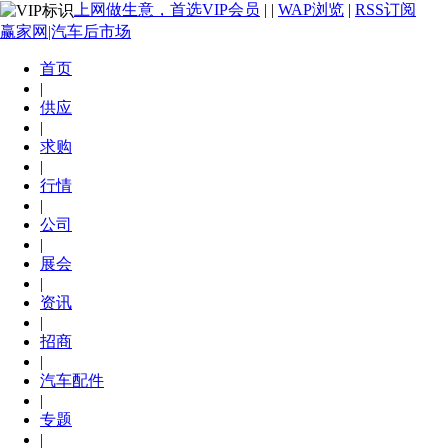
上网做生意，首选VIP会员
|
|
WAP浏览
|
RSS订阅
赢家网|汽车后市场
首页
|
供应
|
求购
|
行情
|
公司
|
展会
|
资讯
|
招商
|
汽车配件
|
专题
|