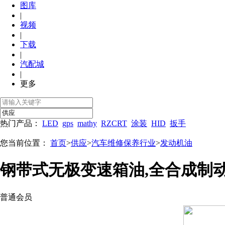
图库
|
视频
|
下载
|
汽配城
|
更多
热门产品：
LED
gps
mathy
RZCRT
涂装
HID
扳手
您当前位置：
首页
>
供应
>
汽车维修保养行业
>
发动机油
钢带式无极变速箱油,全合成制
普通会员