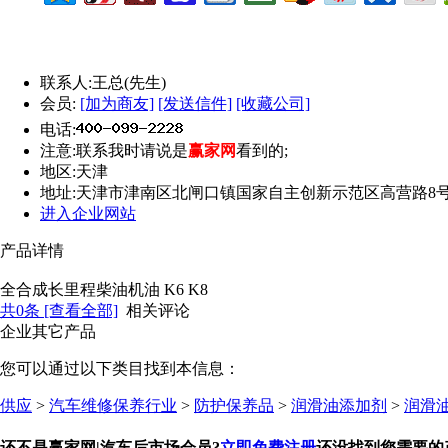
联系人:
王总(先生)
会员:
[加为商友]
[发送信件]
[收藏公司]
电话:
注意:
联系我时请说是
赢家网
看到的;
地区:
天津
地址:
天津市津南区北闸口镇国家自主创新示范区高营路8号A区
进入企业网站
产品详情
全合成长里程柴油机油 K6 K8
共
0
条 [查看全部]
相关评论
企业其它产品
您可以通过以下类目找到本信息：
供应
>
汽车维修保养行业
>
防护保养品
>
润滑油添加剂
>
润滑
还不是赢家网|汽车后市场会员?
立即免费注册
还没找到您需要的