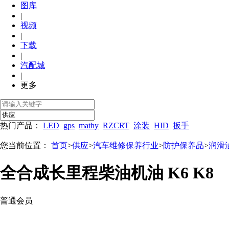
图库
|
视频
|
下载
|
汽配城
|
更多
热门产品：
LED
gps
mathy
RZCRT
涂装
HID
扳手
您当前位置：
首页
>
供应
>
汽车维修保养行业
>
防护保养品
>
润滑
全合成长里程柴油机油 K6 K8
普通会员