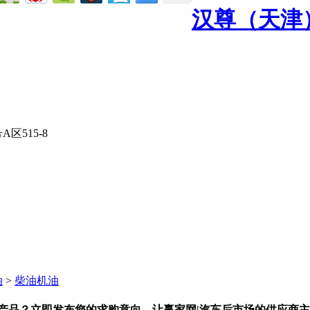
汉尊（天津
515-8
油
>
柴油机油
产品？立即发布您的求购意向，让赢家网|汽车后市场的供应商