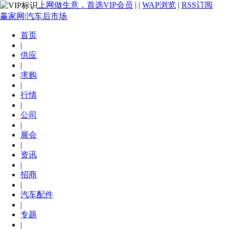
上网做生意，首选VIP会员
|
|
WAP浏览
|
RSS订阅
赢家网|汽车后市场
首页
|
供应
|
求购
|
行情
|
公司
|
展会
|
资讯
|
招商
|
汽车配件
|
专题
|