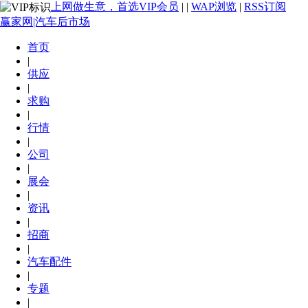
上网做生意，首选VIP会员
|
|
WAP浏览
|
RSS订阅
赢家网|汽车后市场
首页
|
供应
|
求购
|
行情
|
公司
|
展会
|
资讯
|
招商
|
汽车配件
|
专题
|