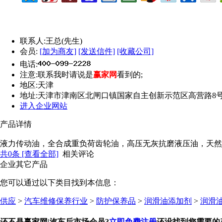
联系人:
王总(先生)
会员:
[加为商友]
[发送信件]
[收藏公司]
电话:
注意:
联系我时请说是
赢家网
看到的;
地区:
天津
地址:
天津市津南区北闸口镇国家自主创新示范区高营路8号A区
进入企业网站
产品详情
液力传动油，全合成重负荷齿轮油，高压无灰抗磨液压油，天然
共
0
条 [查看全部]
相关评论
企业其它产品
您可以通过以下类目找到本信息：
供应
>
汽车维修保养行业
>
防护保养品
>
润滑油添加剂
>
润滑
还不是赢家网|汽车后市场会员?
立即免费注册
还没找到您需要的