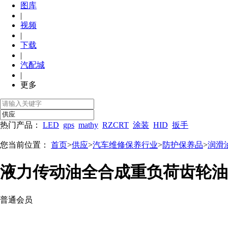
图库
|
视频
|
下载
|
汽配城
|
更多
热门产品：
LED
gps
mathy
RZCRT
涂装
HID
扳手
您当前位置：
首页
>
供应
>
汽车维修保养行业
>
防护保养品
>
润滑
液力传动油全合成重负荷齿轮油
普通会员