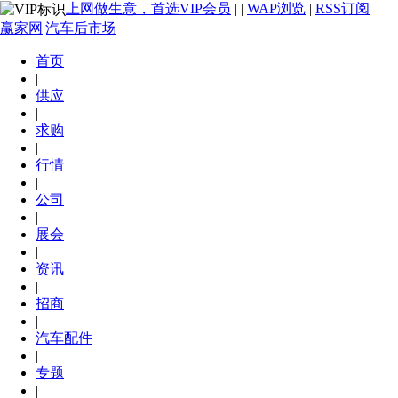
上网做生意，首选VIP会员
|
|
WAP浏览
|
RSS订阅
赢家网|汽车后市场
首页
|
供应
|
求购
|
行情
|
公司
|
展会
|
资讯
|
招商
|
汽车配件
|
专题
|