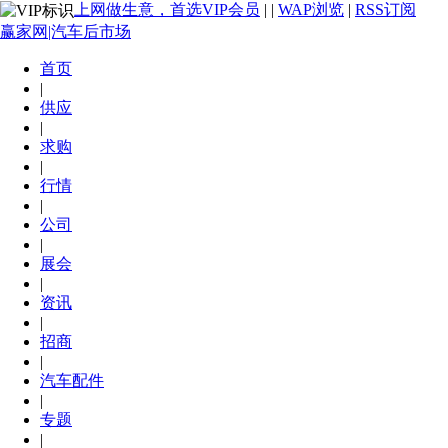
上网做生意，首选VIP会员
|
|
WAP浏览
|
RSS订阅
赢家网|汽车后市场
首页
|
供应
|
求购
|
行情
|
公司
|
展会
|
资讯
|
招商
|
汽车配件
|
专题
|