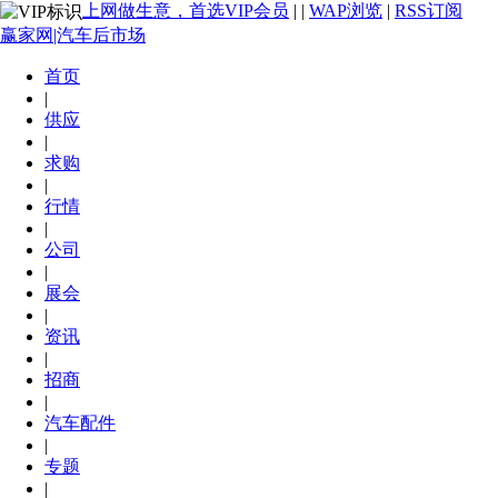
上网做生意，首选VIP会员
|
|
WAP浏览
|
RSS订阅
赢家网|汽车后市场
首页
|
供应
|
求购
|
行情
|
公司
|
展会
|
资讯
|
招商
|
汽车配件
|
专题
|