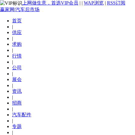
上网做生意，首选VIP会员
|
|
WAP浏览
|
RSS订阅
赢家网|汽车后市场
首页
|
供应
|
求购
|
行情
|
公司
|
展会
|
资讯
|
招商
|
汽车配件
|
专题
|