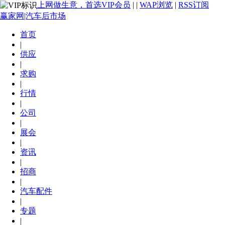
上网做生意，首选VIP会员
|
|
WAP浏览
|
RSS订阅
赢家网|汽车后市场
首页
|
供应
|
求购
|
行情
|
公司
|
展会
|
资讯
|
招商
|
汽车配件
|
专题
|