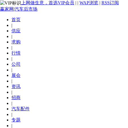
上网做生意，首选VIP会员
|
|
WAP浏览
|
RSS订阅
赢家网|汽车后市场
首页
|
供应
|
求购
|
行情
|
公司
|
展会
|
资讯
|
招商
|
汽车配件
|
专题
|