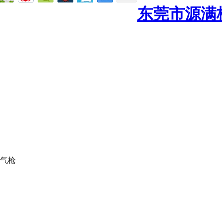
东莞市源满
气枪