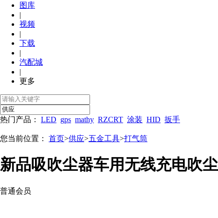
图库
|
视频
|
下载
|
汽配城
|
更多
热门产品：
LED
gps
mathy
RZCRT
涂装
HID
扳手
您当前位置：
首页
>
供应
>
五金工具
>
打气筒
新品吸吹尘器车用无线充电吹尘
普通会员