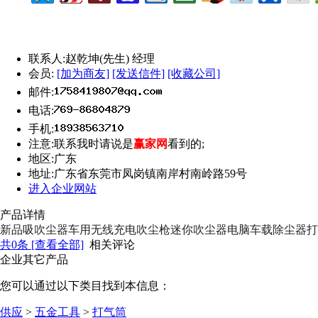
联系人:
赵乾坤(先生) 经理
会员:
[加为商友]
[发送信件]
[收藏公司]
邮件:
电话:
手机:
注意:
联系我时请说是
赢家网
看到的;
地区:
广东
地址:
广东省东莞市凤岗镇南岸村南岭路59号
进入企业网站
产品详情
新品吸吹尘器车用无线充电吹尘枪迷你吹尘器电脑车载除尘器打
共
0
条 [查看全部]
相关评论
企业其它产品
您可以通过以下类目找到本信息：
供应
>
五金工具
>
打气筒