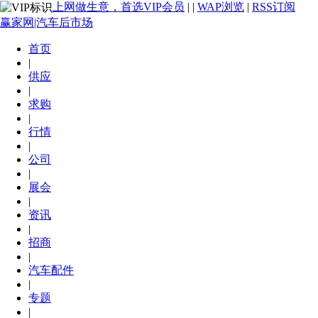
上网做生意，首选VIP会员
|
|
WAP浏览
|
RSS订阅
赢家网|汽车后市场
首页
|
供应
|
求购
|
行情
|
公司
|
展会
|
资讯
|
招商
|
汽车配件
|
专题
|