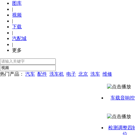
图库
|
视频
|
下载
|
汽配城
|
更多
热门产品：
汽车
配件
洗车机
电子
北京
洗车
维修
车载音响控
检测调整四
位