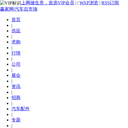
上网做生意，首选VIP会员
|
|
WAP浏览
|
RSS订阅
赢家网|汽车后市场
首页
|
供应
|
求购
|
行情
|
公司
|
展会
|
资讯
|
招商
|
汽车配件
|
专题
|