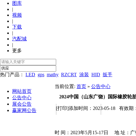
图库
|
视频
|
下载
|
汽配城
|
更多
热门产品：
LED
gps
mathy
RZCRT
涂装
HID
扳手
当前位置:
首页
»
公告中心
网站首页
2024中国（山东广饶）国际橡胶轮
公告中心
展会公告
[打印]
添加时间：2023-05-18 有效期：20
赢家网公告
时
间：
202
3
年
5月15-17日
地
址：广