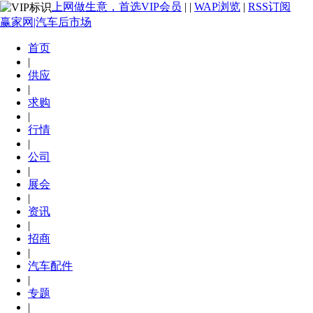
上网做生意，首选VIP会员
|
|
WAP浏览
|
RSS订阅
赢家网|汽车后市场
首页
|
供应
|
求购
|
行情
|
公司
|
展会
|
资讯
|
招商
|
汽车配件
|
专题
|