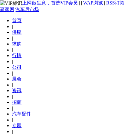
上网做生意，首选VIP会员
|
|
WAP浏览
|
RSS订阅
赢家网|汽车后市场
首页
|
供应
|
求购
|
行情
|
公司
|
展会
|
资讯
|
招商
|
汽车配件
|
专题
|