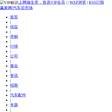
上网做生意，首选VIP会员
|
|
WAP浏览
|
RSS订阅
赢家网|汽车后市场
首页
|
供应
|
求购
|
行情
|
公司
|
展会
|
资讯
|
招商
|
汽车配件
|
专题
|