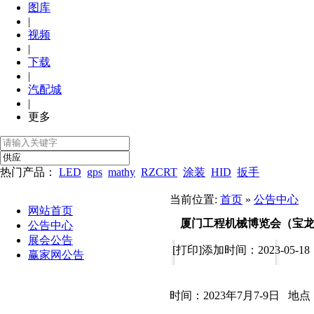
图库
|
视频
|
下载
|
汽配城
|
更多
热门产品：
LED
gps
mathy
RZCRT
涂装
HID
扳手
当前位置:
首页
»
公告中心
网站首页
厦门工程机械博览会（宝
公告中心
展会公告
[打印]
添加时间：2023-05-18
赢家网公告
时间：
202
3
年
7月7-9日
地点